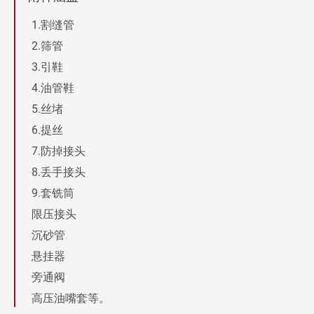
割缝管
筛管
引鞋
油管鞋
丝堵
提丝
防掉接头
丢手接头
套铣筒
限压接头
沉砂管
悬挂器
旁通阀
高压油嘴套等。