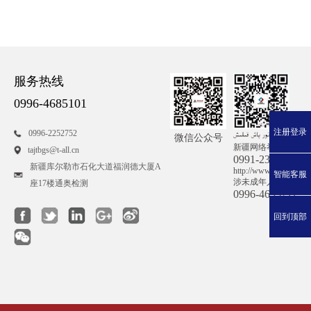
服务热线
0996-4685101
注册登录
0996-2252752
微信公众号
新疆网络举报
tajtbgs@t-all.cn
0991-2384777
新疆库尔勒市石化大道福润德大厦A
http://www.xjwljb.com/
智能客服
涉未成年人举报热线
座17楼通奥检测
0996-4695211
回到顶部