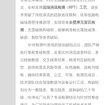
远场涡流检测（RFT）工艺
点，全程采用
。该技
术突破了传统涡流的趋肤效应限制，依靠低频电
全壁厚无盲区检
磁场透壁传播原理，实现管束
测
，无需磁饱和辅助，能够精准检出腐蚀减薄、
缺损、裂纹等各类缺陷。
针对检测中发现的疑似缺陷点位，团队严格
执行复检复核制度，反复比对涡流波形特征，多
点校验数据，交叉核查结果，精准判定缺陷类
型、损伤程度及风险等级，杜绝漏检、误检与错
检，确保结果客观、公正、可靠。检测完成后，
技术团队结合现场数据与设备运行工况，将缺陷
划分为一般隐患、重点隐患、超标缺陷三个等
级，向净化厂出具了专业检测结论与针对性整改
建议，为厂区隐患治理提供了权威技术支撑。