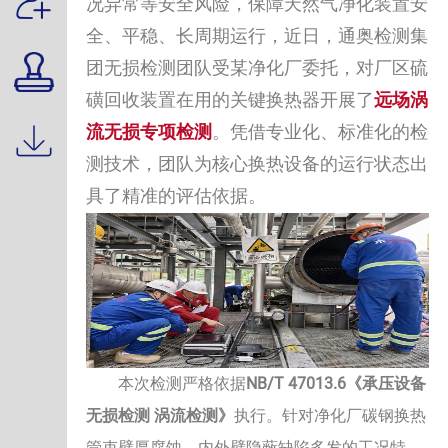
况异常等安全风险，保障天然气净化装置安
全、平稳、长周期运行，近日，通奥检测集
团无损检测团队受某净化厂委托，对厂区硫
远场涡
磺回收装置在用的关键换热器开展了
流无损专项检测
。凭借专业化、标准化的检
测技术，团队为核心换热设备的运行状态出
具了精准的评估依据。
NB/T 47013.6《承压设备
本次检测严格依据
无损检测 涡流检测》
执行。针对净化厂碳钢换热
管束壁厚腐蚀、内外壁隐蔽缺陷多发的工况特